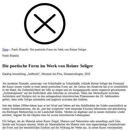
Texte
»
Paolo Bianchi: Die poetische Form im Werk von Reiner Seliger
Paolo Bianchi
Die poetische Form im Werk von Reiner Seliger
Katalog Ausstellung „Aufbruch“, Museum Art.Plus, Donaueschingen, 2010
Als moderner Nomade, unterwegs von Schutthalde zu Schutthalde, schließt Reiner Seliger das Potenzial
der Kunst immer wieder in einer neuen poetischen Form auf. Im Gestus des Kreativen hat er es sinnbildlich
in der Hand, die Zerbrechlichkeit der Welt zu zeigen und als Ausgangspunkt seiner organisch gewachsenen
„Archiskulpturen“ auf die Endlichkeit alles Irdischen zu verweisen. Wenn das Wechselspiel zwischen
Architektur und Skulptur mit zu den aufregendsten künstlerischen Phänomenen des 20. Jahrhunderts
gehört, dann steht Seliger mittendrin und zugleich zwischen den Stühlen.
Seit den frühen 1990er-Jahren baut er bei Wind und Wetter auf den Abfallhalden der Städte unermüdlich an
seinen Steinformationen, die als „one day sculptures“ eine temporäre Existenz bekommen und gleichzeitig
ein flüchtiges Merkzeichen in der Landschaft bilden. Werden sie abgebaut und in neuem Ambiente wieder
errichtet, beginnt für die Objekte eine Art zweite künstlerische Lebensphase.
Für Seliger, der als Material seiner Kunst Ziegel, Marmor und Natursteine oder neuerdings auch Glas,
Kreide und Styropor einsetzt, bleibt als Materialästhet die Materie stets eine eigenständige Grundsubstanz
der Form und übt beträchtlichen Einfluss auf die Wirkung der Werke aus. In seiner Kunst verschmelzen