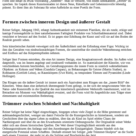
Form und Inhalt zu etwas vollständig „Anderem“. Man ist versucht, von einem unbekannten „Dritten“ zu
sprechen. Im Gepäck dieses Kunstnomaden ist dieses Neue, Rätselhafte und Geheimnisvolle lebendig
präsent. Es dient ihm als Substanz für seine Aufbrüche zu einer Poetik der Form.
Formen zwischen innerem Design und äußerer Gestalt
Reiner Seliger, Jahrgang 1943, erlangt Aufmerksamkeit mit steinernen Plastiken, die als runde, eckige und
kantige Formengebilde in ihrer naturbelassenen Farbigkeit Produkte von Schutthaldenmaterial sind. Dabei
verzichtet er bewusst auf den Sockel. Er ist gegen eine Erhöhung der Kunst und will sie auf den Boden der
Realität gestellt sehen.
Sein künstlerischer Antrieb verweigert sich der Äußerlichkeit und der Erfindung einer Figur. Wichtig ist
ihm das Gestalten von eindrucksmächtigen Formen, die unmittelbar die sinnliche Wahrnehmung erreichen
und Einfluss auf das Körperempfinden nehmen.
Seliger lässt Formen entstehen, die eine Art inneres Design, eine Imaginationswelt abrufen. Im Außen wird
dargestellt, was im Innern angelegt und strukturell vorhanden ist. So materialisiert der Künstler, wie von
verschiedenen Autoren beschrieben, im Gestaltungsprozess die innere Form zu sinnlich wahrnehmbaren
Objekten: zu Kokons und Waben (Gundula Caspary), zu Behausungen für Geister (Martin Stather), zu
Rohbauten (Gottlieb Leinz), zu Raumkörpern (Uwe Rüth), zu temporären Türmen und Pyramiden (Linde
Hollinger).
Das Ringen um die äußere Gestalt ist immer auch ein Äquivalent zum Ringen um das „innere Bild“ des
Künstlers. Wenn dann eine ästhetisch überzeugende Form gelingt, in der sich der neugewonnene Wert des
Natur- oder Kunststoffs in die Qualität des nun künstlerisch gestalteten Werkstoffs transformiert, wird im
Betrachter ein Moment von Wahrhaftigkeit evoziert, und die Form wird für Augenblicke zum Träger einer
elementaren und existenziellen Bedeutung.
Trümmer zwischen Schönheit und Nachhaltigkeit
Reiner Seliger hat keine Nägel eingeschlagen, hingegen schon viele Ziegel in die Höhe gestemmt und
aufeinandergeschichtet, weniger um damit Fetische für die Kunstgeschichte zu hinterlassen, sondern um
Geschichten über das eigene Leben zu erzählen, über das als Kind im Spiel erlebte Chaos der
Nachkriegszeit und über die an den Erwachsenen orientierte Ordnungssuche. Die Originalität seiner Werke
nährt sich aus diesen historischen Quellen. Der Wert dieser Ursprünglichkeit entsteht aus den
Ordnungsstrukturen des Anfangs und den Anordnungen der Einzigartigkeit. Daraus bündelt sich das
energetische Potenzial seines Schaffens. Deshalb erinnert bei Seliger „jede Trümmer-Skulptur“ an die Suche
nach einem Ursprung, der mehr ist als die Splitter und Bruchstücke des Jetzt.