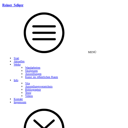
Reiner Seliger
MENÜ
Start
Aktuelles
Werke
Wandarbeiten
Skulpturen
Ausstellungen
Kunst im öffentlichen Raum
Info
Vita
Ausstellungsverzeichnis
Bibliographie
Texte
Videos
Kontakt
Impressum