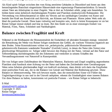
Als Kind spielt Seliger zwischen den vom Krieg zerstörten Gebäuden in Düsseldorf und formt aus dem
herumliegenden Bauschutt eingestürzter Häuserwände eine eigensinnige Phantasiearchitektur. Er besucht
seinen Vater am Arbeitsplatz in einer Ziegelei. Was er dort an Schönheit erlebt, prägt sein Innenleben. So
bilden heute seine ästhetisch durchdrungenen Projekte und Plastiken eindrucksvolle Ruhepunkte. Die
Verwendung von Abbruchmaterial ist dabei ein Verweis auf ein nachhaltiges Gestalten von Kunst und
bezieht ihre Kraft aus Kreativität und Aktivität, aus Können und Phantasie. Hinter jedem Werk steht als
Ideal die poetische Gestalt. Diese kann vielseitig und komplex sein, doch in letzter Konsequenz ist sie bei
Reiner Seliger immer einfach und klar zu lesen. Bei ihm findet sie zu einer stimmigen Einheit von
Material, Form, Natur, Schönheit und Nachhaltigkeit.
Balance zwischen Fragilität und Kraft
Während in der Bildhauerei die Monumentalität der Einfachheit oft abstrakte Konzepte erzeugt, vermittelt
die Betrachtung der Werke von Reiner Seliger stattdessen das Gefühl, als wachsen Volumina organisch aus
dem Boden. Seine Konstruktionen wirken wie „archetypische, prähistorische Monumente und
geheimnisvolle Kammern wandernder Nomaden“ (Gottlieb Leinz), in denen die Natur (des Steins) eine
gleichwertige Mitspielerin ist. Seliger wählt bewusst den Dialog mit der Natur, vertraut auf den Natur und
Selbsterfahrung durchdringenden Akt des Erkennens und verdichtet in seinem Schaffen den
Verwandlungsmoment von Naturstoff in Kunstprodukt.
Die von Seliger unter Zuhilfenahme der Materialien Marmor, Backstein und Ziegel sorgfältig angeordneten
Plastiken sind Ausdruck einer Achtung vor der Natur und haben das Zeichenhalte einer Gestaltungsspur.
Wenn seine Arbeiten gleichermaßen fragil wie kraftvoll erscheinen, dann drückt sich darin das Empfinden
einer poetischen Form aus, die in der Balance von Gestalt und Material ihre Bedeutung gewinnt. Diese
Balance ist lebensnotwendig. Wer sich bewusst macht, dass die menschlichen Sinne wie Fühler das
Ungleichgewichtige in uns und in der Umwelt aufspüren. erkennt die Sinnhaftigkeit einer inneren Balance.
Um diese Balance zu halten, konstruieren wir poetische Formen – wie Reiner Seliger es beherrscht.
E-Mail
reinerseliger@t-online.de
Copyright © 2025
Reiner Seliger
Impressum
Datenschutz