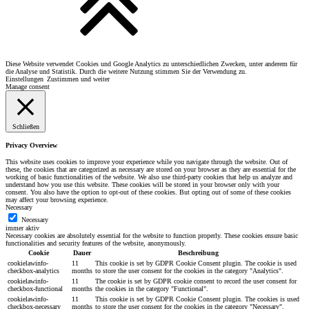
Diese Website verwendet Cookies und Google Analytics zu unterschiedlichen Zwecken, unter anderem für
die Analyse und Statistik. Durch die weitere Nutzung stimmen Sie der Verwendung zu.
Einstellungen
Zustimmen und weiter
Manage consent
Schließen
Privacy Overview
This website uses cookies to improve your experience while you navigate through the website. Out of
these, the cookies that are categorized as necessary are stored on your browser as they are essential for the
working of basic functionalities of the website. We also use third-party cookies that help us analyze and
understand how you use this website. These cookies will be stored in your browser only with your
consent. You also have the option to opt-out of these cookies. But opting out of some of these cookies
may affect your browsing experience.
Necessary
Necessary
immer aktiv
Necessary cookies are absolutely essential for the website to function properly. These cookies ensure basic
functionalities and security features of the website, anonymously.
Cookie
Dauer
Beschreibung
cookielawinfo-
11
This cookie is set by GDPR Cookie Consent plugin. The cookie is used
checkbox-analytics
months
to store the user consent for the cookies in the category "Analytics".
cookielawinfo-
11
The cookie is set by GDPR cookie consent to record the user consent for
checkbox-functional
months
the cookies in the category "Functional".
cookielawinfo-
11
This cookie is set by GDPR Cookie Consent plugin. The cookies is used
checkbox-necessary
months
to store the user consent for the cookies in the category "Necessary".