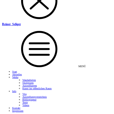
Reiner Seliger
MENÜ
Start
Aktuelles
Werke
Wandarbeiten
Skulpturen
Ausstellungen
Kunst im öffentlichen Raum
Info
Vita
Ausstellungsverzeichnis
Bibliographie
Texte
Videos
Kontakt
Impressum